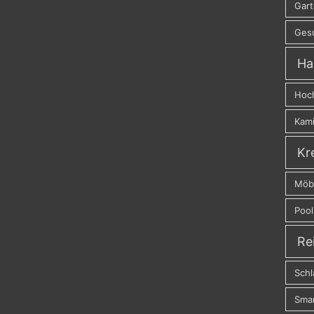
Gar
Ges
Ha
Hoc
Kam
Kr
Möb
Pool
Re
Schl
Sma