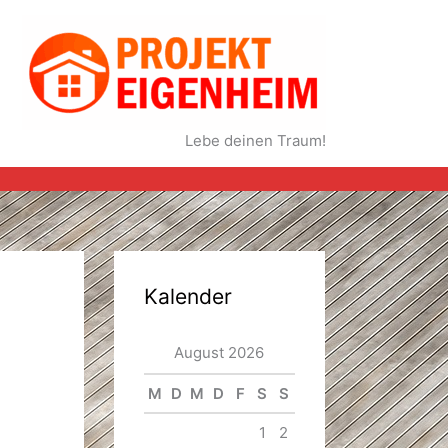
Lebe deinen Traum!
Kalender
August 2026
M
D
M
D
F
S
S
1
2