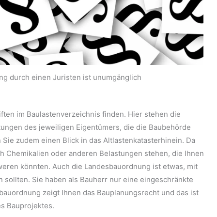
ng durch einen Juristen ist unumgänglich
ften im Baulastenverzeichnis finden. Hier stehen die
chtungen des jeweiligen Eigentümers, die die Baubehörde
n Sie zudem einen Blick in das Altlastenkatasterhinein. Da
h Chemikalien oder anderen Belastungen stehen, die Ihnen
weren könnten. Auch die Landesbauordnung ist etwas, mit
 sollten. Sie haben als Bauherr nur eine eingeschränkte
sbauordnung zeigt Ihnen das Bauplanungsrecht und das ist
es Bauprojektes.