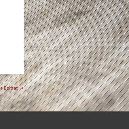
r Beitrag
→