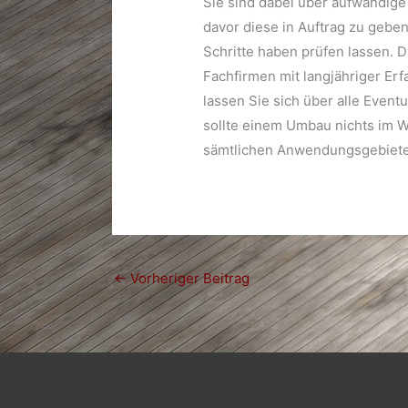
Sie sind dabei über aufwändig
davor diese in Auftrag zu geben?
Schritte haben prüfen lassen. 
Fachfirmen mit langjähriger Er
lassen Sie sich über alle Event
sollte einem Umbau nichts im 
sämtlichen Anwendungsgebieten 
←
Vorheriger Beitrag