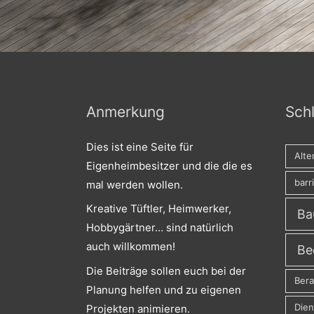
nur
ein
Garten
Anmerkung
Sch
Dies ist eine Seite für
Alte
Eigenheimbesitzer und die die es
barr
mal werden wollen.
Kreative Tüftler, Heimwerker,
Ba
Hobbygärtner… sind natürlich
auch willkommen!
Be
Die Beiträge sollen euch bei der
Ber
Planung helfen und zu eigenen
Dien
Projekten animieren.