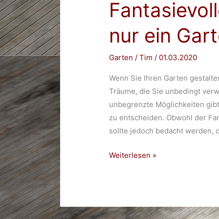
Fantasievol
nur ein Gar
Garten
/
Tim
/
01.03.2020
Wenn Sie Ihren Garten gestalte
Träume, die Sie unbedingt verw
unbegrenzte Möglichkeiten gibt, 
zu entscheiden. Obwohl der Fan
sollte jedoch bedacht werden, d
Fantasievolle
Weiterlesen »
Planung
–
Mehr
als