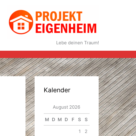
Lebe deinen Traum!
Kalender
August 2026
M
D
M
D
F
S
S
1
2