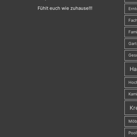
Fühlt euch wie zuhause!!!
Ernt
Fach
Fami
Gar
Ges
Ha
Hoc
Kam
Kr
Möb
Pool