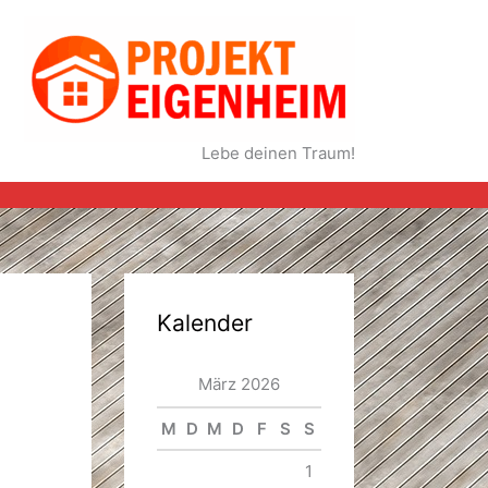
Lebe deinen Traum!
Kalender
März 2026
M
D
M
D
F
S
S
1