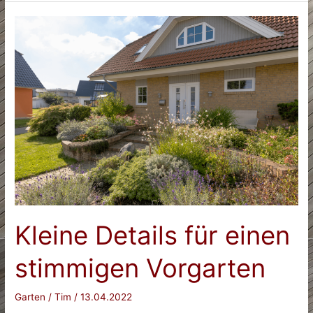
So
zerbricht
Ihnen
nichts
im
Paket
Kleine Details für einen
stimmigen Vorgarten
Garten
/
Tim
/
13.04.2022