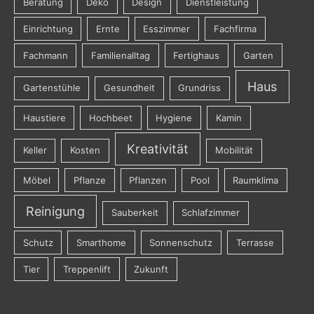
Beratung
Deko
Design
Dienstleistung
Einrichtung
Ernte
Esszimmer
Fachfirma
Fachmann
Familienalltag
Fertighaus
Garten
Haus
Gartenstühle
Gesundheit
Grundriss
Haustiere
Hochbeet
Hygiene
Kamin
Kreativität
Keller
Kosten
Mobilität
Möbel
Pflanze
Pflanzen
Pool
Raumklima
Reinigung
Sauberkeit
Schlafzimmer
Schutz
Smarthome
Sonnenschutz
Terrasse
Tier
Treppenlift
Zukunft