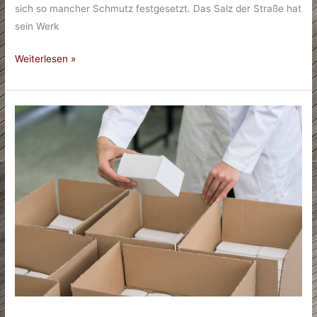
sich so mancher Schmutz festgesetzt. Das Salz der Straße hat
sein Werk
Pflegetipps
Weiterlesen »
für
dein
eigenes
Auto