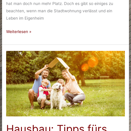
hat man doch nun mehr Platz. Doch es gibt so einiges zu
beachten, wenn man die Stadtwohnung verlässt und ein
Leben im Eigenheim
Der
Weiterlesen »
Traum
vom
eigenen
Haus:
Endlich
raus
aus
der
Stadtwohnung
Hausbau: Tipps fürs