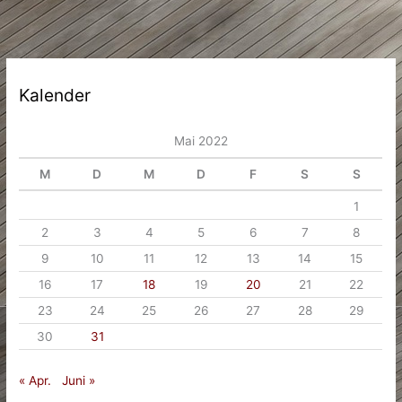
auf
der
Baustelle
Kalender
Mai 2022
M
D
M
D
F
S
S
1
2
3
4
5
6
7
8
9
10
11
12
13
14
15
16
17
18
19
20
21
22
23
24
25
26
27
28
29
30
31
« Apr.
Juni »