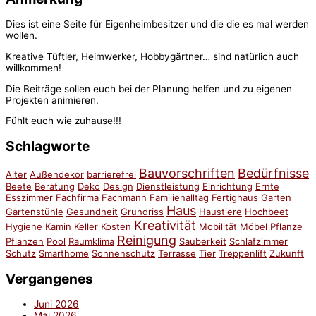
Dies ist eine Seite für Eigenheimbesitzer und die die es mal werden
wollen.
Kreative Tüftler, Heimwerker, Hobbygärtner… sind natürlich auch
willkommen!
Die Beiträge sollen euch bei der Planung helfen und zu eigenen
Projekten animieren.
Fühlt euch wie zuhause!!!
Schlagworte
Bauvorschriften
Bedürfnisse
Alter
Außendekor
barrierefrei
Beete
Beratung
Deko
Design
Dienstleistung
Einrichtung
Ernte
Esszimmer
Fachfirma
Fachmann
Familienalltag
Fertighaus
Garten
Haus
Gartenstühle
Gesundheit
Grundriss
Haustiere
Hochbeet
Kreativität
Hygiene
Kamin
Keller
Kosten
Mobilität
Möbel
Pflanze
Reinigung
Pflanzen
Pool
Raumklima
Sauberkeit
Schlafzimmer
Schutz
Smarthome
Sonnenschutz
Terrasse
Tier
Treppenlift
Zukunft
Vergangenes
Juni 2026
Mai 2026