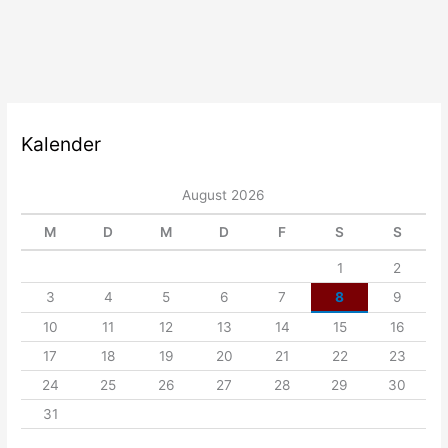
in
ein
persönliches
Paradies
Kalender
August 2026
M
D
M
D
F
S
S
1
2
3
4
5
6
7
8
9
10
11
12
13
14
15
16
17
18
19
20
21
22
23
24
25
26
27
28
29
30
31