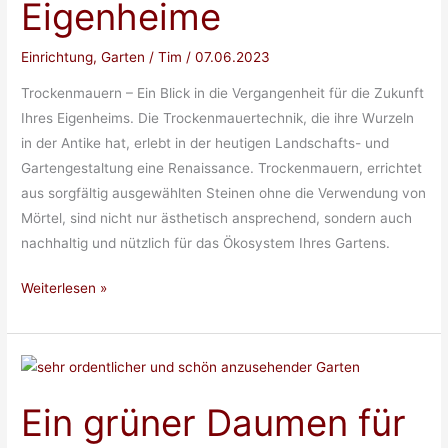
Eigenheime
Einrichtung
,
Garten
/
Tim
/
07.06.2023
Trockenmauern – Ein Blick in die Vergangenheit für die Zukunft
Ihres Eigenheims. Die Trockenmauertechnik, die ihre Wurzeln
in der Antike hat, erlebt in der heutigen Landschafts- und
Gartengestaltung eine Renaissance. Trockenmauern, errichtet
aus sorgfältig ausgewählten Steinen ohne die Verwendung von
Mörtel, sind nicht nur ästhetisch ansprechend, sondern auch
nachhaltig und nützlich für das Ökosystem Ihres Gartens.
Die
Weiterlesen »
Wiederentdeckung
der
Trockenmauer:
Traditionelle
Ein grüner Daumen für
Techniken
für