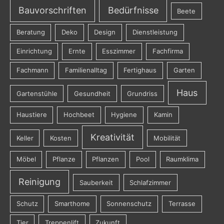
Bauvorschriften
Bedürfnisse
Beete
Beratung
Deko
Design
Dienstleistung
Einrichtung
Ernte
Esszimmer
Fachfirma
Fachmann
Familienalltag
Fertighaus
Garten
Haus
Gartenstühle
Gesundheit
Grundriss
Haustiere
Hochbeet
Hygiene
Kamin
Kreativität
Keller
Kosten
Mobilität
Möbel
Pflanze
Pflanzen
Pool
Raumklima
Reinigung
Sauberkeit
Schlafzimmer
Schutz
Smarthome
Sonnenschutz
Terrasse
Tier
Treppenlift
Zukunft