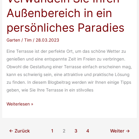
eine
Außenbereich in ein
entspannte
Zeit
persönliches Paradies
im
Freien
Garten
/
Tim
/
28.03.2023
Eine Terrasse ist der perfekte Ort, um das schöne Wetter zu
genießen und eine entspannte Zeit im Freien zu verbringen.
Obwohl die Gestaltung einer Terrasse einfach erscheinen mag,
kann es schwierig sein, eine attraktive und praktische Lösung
zu finden. In diesem Blogbeitrag werden wir Ihnen einige Tipps
geben, wie Sie Ihre Terrasse in ein stilvolles
Terrassengestaltung:
Weiterlesen »
Verwandeln
Sie
Ihren
←
Zurück
1
2
3
4
Weiter
→
Außenbereich