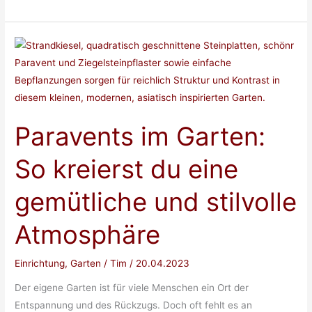
grüner
Daumen
für
jedermann:
Starte
deine
eigene
Paravents im Garten:
Pflanzenzucht
mit
So kreierst du eine
Leichtigkeit
gemütliche und stilvolle
Atmosphäre
Einrichtung
,
Garten
/
Tim
/
20.04.2023
Der eigene Garten ist für viele Menschen ein Ort der
Entspannung und des Rückzugs. Doch oft fehlt es an