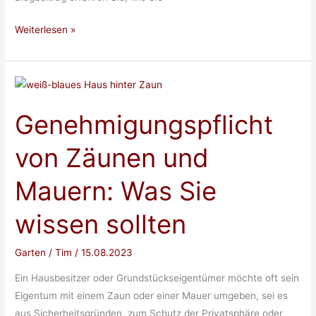
Terrasse
Weiterlesen »
verschönern:
Tipps
und
Tricks
Genehmigungspflicht
für
Sie
von Zäunen und
Mauern: Was Sie
wissen sollten
Garten
/
Tim
/
15.08.2023
Ein Hausbesitzer oder Grundstückseigentümer möchte oft sein
Eigentum mit einem Zaun oder einer Mauer umgeben, sei es
aus Sicherheitsgründen, zum Schutz der Privatsphäre oder