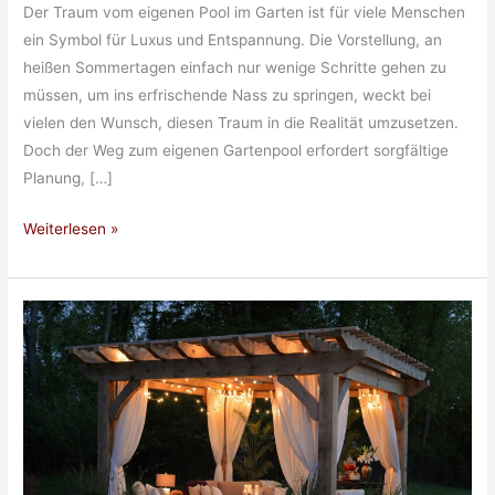
Der Traum vom eigenen Pool im Garten ist für viele Menschen
ein Symbol für Luxus und Entspannung. Die Vorstellung, an
heißen Sommertagen einfach nur wenige Schritte gehen zu
müssen, um ins erfrischende Nass zu springen, weckt bei
vielen den Wunsch, diesen Traum in die Realität umzusetzen.
Doch der Weg zum eigenen Gartenpool erfordert sorgfältige
Planung, […]
Der
Weiterlesen »
Traum
vom
eigenen
Pool:
So
gelingt
der
Poolbau
im