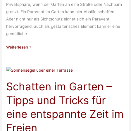
Privatsphäre, wenn der Garten an eine Straße oder Nachbarn
grenzt. Ein Paravent im Garten kann hier Abhilfe schaffen.
Aber nicht nur als Sichtschutz eignet sich ein Paravent
hervorragend, auch als gestalterisches Element kann er eine
gemütliche
Paravents
Weiterlesen »
im
Garten:
So
kreierst
Schatten im Garten –
du
eine
Tipps und Tricks für
gemütliche
und
eine entspannte Zeit im
stilvolle
Atmosphäre
Freien