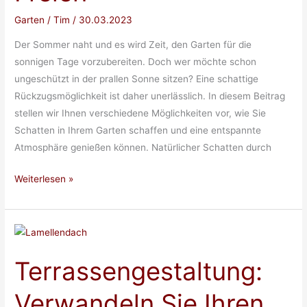
Garten
/
Tim
/
30.03.2023
Der Sommer naht und es wird Zeit, den Garten für die
sonnigen Tage vorzubereiten. Doch wer möchte schon
ungeschützt in der prallen Sonne sitzen? Eine schattige
Rückzugsmöglichkeit ist daher unerlässlich. In diesem Beitrag
stellen wir Ihnen verschiedene Möglichkeiten vor, wie Sie
Schatten in Ihrem Garten schaffen und eine entspannte
Atmosphäre genießen können. Natürlicher Schatten durch
Schatten
Weiterlesen »
im
Garten
–
Tipps
Terrassengestaltung:
und
Tricks
Verwandeln Sie Ihren
für