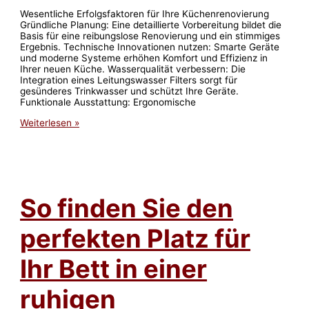
Wesentliche Erfolgsfaktoren für Ihre Küchenrenovierung
Gründliche Planung: Eine detaillierte Vorbereitung bildet die
Basis für eine reibungslose Renovierung und ein stimmiges
Ergebnis. Technische Innovationen nutzen: Smarte Geräte
und moderne Systeme erhöhen Komfort und Effizienz in
Ihrer neuen Küche. Wasserqualität verbessern: Die
Integration eines Leitungswasser Filters sorgt für
gesünderes Trinkwasser und schützt Ihre Geräte.
Funktionale Ausstattung: Ergonomische
So
Weiterlesen »
gelingt
Ihre
Küchenrenovierung:
Innovative
Technik
und
So finden Sie den
clevere
Ausstattung
für
perfekten Platz für
modernes
Wohnen
Ihr Bett in einer
ruhigen