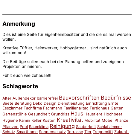
Anmerkung
Dies ist eine Seite für Eigenheimbesitzer und die die es mal werden
wollen.
Kreative Tüftler, Heimwerker, Hobbygärtner… sind natürlich auch
willkommen!
Die Beiträge sollen euch bei der Planung helfen und zu eigenen
Projekten animieren.
Fühlt euch wie zuhause!!!
Schlagworte
Bauvorschriften
Bedürfnisse
Alter
Außendekor
barrierefrei
Beete
Beratung
Deko
Design
Dienstleistung
Einrichtung
Ernte
Esszimmer
Fachfirma
Fachmann
Familienalltag
Fertighaus
Garten
Haus
Gartenstühle
Gesundheit
Grundriss
Haustiere
Hochbeet
Kreativität
Hygiene
Kamin
Keller
Kosten
Mobilität
Möbel
Pflanze
Reinigung
Pflanzen
Pool
Raumklima
Sauberkeit
Schlafzimmer
Schutz
Smarthome
Sonnenschutz
Terrasse
Tier
Treppenlift
Zukunft