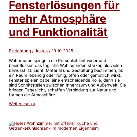
Fensterlösungen für
ruhigen
Schlafzimmer-
Oase
mehr Atmosphäre
und Funktionalität
Einrichtung
/
Jektos
/
19.10.2025
Wohnräume spiegeln die Persönlichkeit wider und
beeinflussen das tägliche Wohlbefinden stärker, als vielen
bewusst ist. Licht, Material und Gestaltung bestimmen, ob
ein Raum lebendig oder ruhig, offen oder gemütlich wirkt.
Fenster spielen dabei eine entscheidende Rolle, denn sie
sind Schnittstellen zwischen Innenraum und Außenwelt. Sie
bringen Tageslicht, schaffen Verbindung zur Natur und
formen die Atmosphäre
Moderne
Weiterlesen »
Fensterlösungen
für
mehr
Atmosphäre
und
Funktionalität