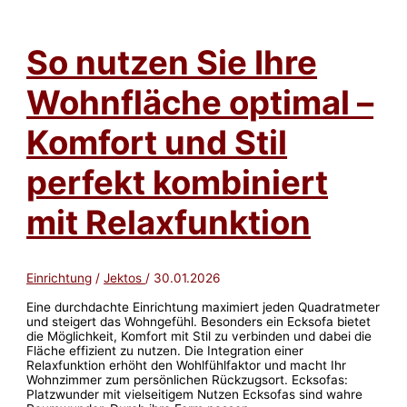
gedacht:
Warum
nachhaltige
So nutzen Sie Ihre
Wandlösungen
stumme
Helfer
Wohnfläche optimal –
im
Alltag
sind
Komfort und Stil
perfekt kombiniert
mit Relaxfunktion
Einrichtung
/
Jektos
/
30.01.2026
Eine durchdachte Einrichtung maximiert jeden Quadratmeter
und steigert das Wohngefühl. Besonders ein Ecksofa bietet
die Möglichkeit, Komfort mit Stil zu verbinden und dabei die
Fläche effizient zu nutzen. Die Integration einer
Relaxfunktion erhöht den Wohlfühlfaktor und macht Ihr
Wohnzimmer zum persönlichen Rückzugsort. Ecksofas:
Platzwunder mit vielseitigem Nutzen Ecksofas sind wahre