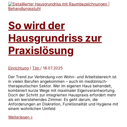
deinem
Haus
wirklich
nicht
So wird der
fehlen
darf
Hausgrundriss zur
Praxislösung
Einrichtung
/
Tim
/
18.07.2025
Der Trend zur Verbindung von Wohn- und Arbeitsbereich ist
in vielen Berufen angekommen – auch im medizinisch-
therapeutischen Sektor. Wer im eigenen Haus behandelt,
kombiniert kurze Wege mit maximaler Eigenverantwortung.
Doch der Schritt zur integrierten Hauspraxis erfordert mehr
als ein leerstehendes Zimmer. Es geht darum, die
Anforderungen an Diskretion, Funktionalität und Hygiene mit
einem wohnlichen Umfeld
So
Weiterlesen »
wird
der