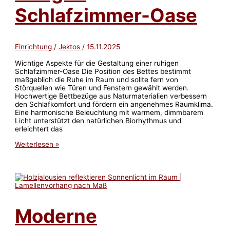
Schlafzimmer-Oase
Einrichtung
/
Jektos
/
15.11.2025
Wichtige Aspekte für die Gestaltung einer ruhigen
Schlafzimmer-Oase Die Position des Bettes bestimmt
maßgeblich die Ruhe im Raum und sollte fern von
Störquellen wie Türen und Fenstern gewählt werden.
Hochwertige Bettbezüge aus Naturmaterialien verbessern
den Schlafkomfort und fördern ein angenehmes Raumklima.
Eine harmonische Beleuchtung mit warmem, dimmbarem
Licht unterstützt den natürlichen Biorhythmus und
erleichtert das
So
Weiterlesen »
finden
Sie
den
perfekten
Platz
für
Ihr
Moderne
Bett
in
einer