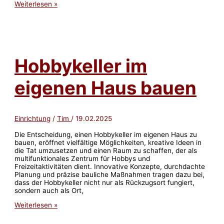
Funktion,
Weiterlesen »
Form,
Feingefühl
–
worauf
es
bei
Hobbykeller im
Küchen
ankommt
eigenen Haus bauen
Einrichtung
/
Tim
/
19.02.2025
Die Entscheidung, einen Hobbykeller im eigenen Haus zu
bauen, eröffnet vielfältige Möglichkeiten, kreative Ideen in
die Tat umzusetzen und einen Raum zu schaffen, der als
multifunktionales Zentrum für Hobbys und
Freizeitaktivitäten dient. Innovative Konzepte, durchdachte
Planung und präzise bauliche Maßnahmen tragen dazu bei,
dass der Hobbykeller nicht nur als Rückzugsort fungiert,
sondern auch als Ort,
Hobbykeller
Weiterlesen »
im
eigenen