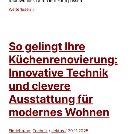
Raumwunder. Durch ihre Form passen
So
Weiterlesen »
nutzen
Sie
Ihre
Wohnfläche
optimal
–
So gelingt Ihre
Komfort
und
Stil
Küchenrenovierung:
perfekt
kombiniert
mit
Innovative Technik
Relaxfunktion
und clevere
Ausstattung für
modernes Wohnen
Einrichtung
,
Technik
/
Jektos
/
20.11.2025