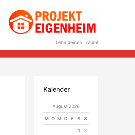
Lebe deinen Traum!
Kalender
August 2026
M
D
M
D
F
S
S
1
2