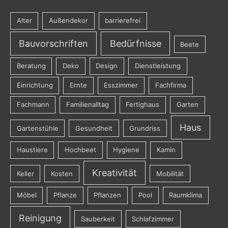
Alter
Außendekor
barrierefrei
Bauvorschriften
Bedürfnisse
Beete
Beratung
Deko
Design
Dienstleistung
Einrichtung
Ernte
Esszimmer
Fachfirma
Fachmann
Familienalltag
Fertighaus
Garten
Haus
Gartenstühle
Gesundheit
Grundriss
Haustiere
Hochbeet
Hygiene
Kamin
Kreativität
Keller
Kosten
Mobilität
Möbel
Pflanze
Pflanzen
Pool
Raumklima
Reinigung
Sauberkeit
Schlafzimmer