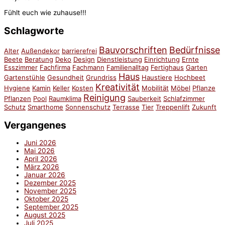
Fühlt euch wie zuhause!!!
Schlagworte
Bauvorschriften
Bedürfnisse
Alter
Außendekor
barrierefrei
Beete
Beratung
Deko
Design
Dienstleistung
Einrichtung
Ernte
Esszimmer
Fachfirma
Fachmann
Familienalltag
Fertighaus
Garten
Haus
Gartenstühle
Gesundheit
Grundriss
Haustiere
Hochbeet
Kreativität
Hygiene
Kamin
Keller
Kosten
Mobilität
Möbel
Pflanze
Reinigung
Pflanzen
Pool
Raumklima
Sauberkeit
Schlafzimmer
Schutz
Smarthome
Sonnenschutz
Terrasse
Tier
Treppenlift
Zukunft
Vergangenes
Juni 2026
Mai 2026
April 2026
März 2026
Januar 2026
Dezember 2025
November 2025
Oktober 2025
September 2025
August 2025
Juli 2025