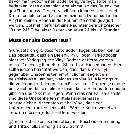
Bevor man jedoch einen Bodenbelag verlegt, sollte man
bedenken, dass dieser sich erst einmal an das Raumklima
gewöhnen muss. Gerade Vinylböden können sich je nach
Klima ausdehnen und zusammenziehen. Daher sollte das
Vinyl in kleinen Höhen in der Raummitte offen gelagert
werden. Optimal hierfür ist eine Raumtemperatur zwischen
18 und 24° C bei einer Dauer von etwa 24 bis 48 Stunden.
Muss der alte Boden raus?
Grundsätzlich gilt, dass feste Böden liegen bleiben können.
Das bedeutet, dass ein Dielen-, PVC- oder Parkettboden
nicht vor Verlegung des Vinyl-Bodens entfernt werden
muss. Gleiches gilt auch für Stein- bzw. Fliesenböden. Hier
sollte jedoch beachtet werden, dass das
Klick Vinyl
gegenüber Unebenheiten empfindlicher reagiert als
beispielsweise Laminat, welches stabiler ist. Allerdings ist
die Verlegung auf den meisten Fliesen kein Problem, solange
es zwischen den einzelnen Fliesen keine Höhenunterschiede
gibt, die über 2-3 mm liegen. Wenn dies der Fall sein sollte,
sind diese Unebenheiten mittels Nivelliermasse
auszugleichen. Ansonsten gilt bei Vinyl, dass der
Unterboden trocken sein sollte. Weiche Böden wie etwa
Teppich müssen jedoch entfernt werden.