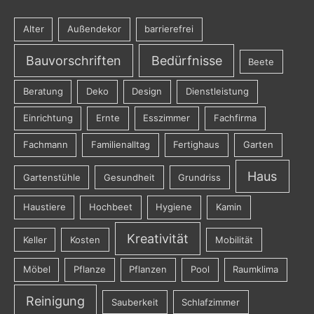
Alter
Außendekor
barrierefrei
Bauvorschriften
Bedürfnisse
Beete
Beratung
Deko
Design
Dienstleistung
Einrichtung
Ernte
Esszimmer
Fachfirma
Fachmann
Familienalltag
Fertighaus
Garten
Haus
Gartenstühle
Gesundheit
Grundriss
Haustiere
Hochbeet
Hygiene
Kamin
Kreativität
Keller
Kosten
Mobilität
Möbel
Pflanze
Pflanzen
Pool
Raumklima
Reinigung
Sauberkeit
Schlafzimmer