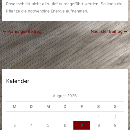
Rasenschnitt nicht allzu tief durchgeführt werden. So kann die
Pflanze die notwendige Energie aufnehmen.
←
Vorheriger Beitrag
Nächster Beitrag
→
Kalender
August 2026
M
D
M
D
F
S
S
1
2
3
4
5
6
7
8
9