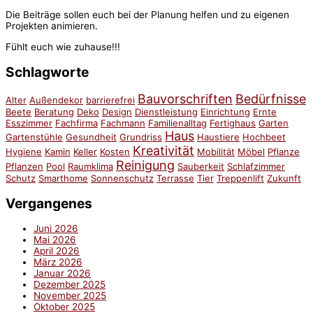
Die Beiträge sollen euch bei der Planung helfen und zu eigenen
Projekten animieren.
Fühlt euch wie zuhause!!!
Schlagworte
Bauvorschriften
Bedürfnisse
Alter
Außendekor
barrierefrei
Beete
Beratung
Deko
Design
Dienstleistung
Einrichtung
Ernte
Esszimmer
Fachfirma
Fachmann
Familienalltag
Fertighaus
Garten
Haus
Gartenstühle
Gesundheit
Grundriss
Haustiere
Hochbeet
Kreativität
Hygiene
Kamin
Keller
Kosten
Mobilität
Möbel
Pflanze
Reinigung
Pflanzen
Pool
Raumklima
Sauberkeit
Schlafzimmer
Schutz
Smarthome
Sonnenschutz
Terrasse
Tier
Treppenlift
Zukunft
Vergangenes
Juni 2026
Mai 2026
April 2026
März 2026
Januar 2026
Dezember 2025
November 2025
Oktober 2025