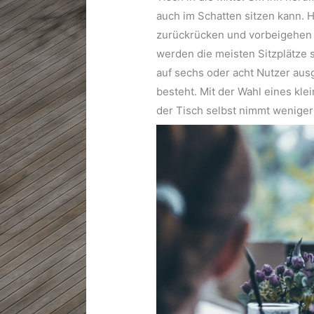
auch im Schatten sitzen kann. H
zurückrücken und vorbeigehen 
werden die meisten Sitzplätze s
auf sechs oder acht Nutzer ausg
besteht. Mit der Wahl eines klei
der Tisch selbst nimmt weniger