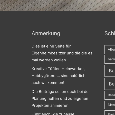
Anmerkung
Sch
Dies ist eine Seite für
Alte
Eigenheimbesitzer und die die es
barr
mal werden wollen.
Kreative Tüftler, Heimwerker,
Ba
Hobbygärtner… sind natürlich
auch willkommen!
Be
Die Beiträge sollen euch bei der
Ber
Planung helfen und zu eigenen
Dien
Projekten animieren.
Fühlt euch wie zuhause!!!
Ernt