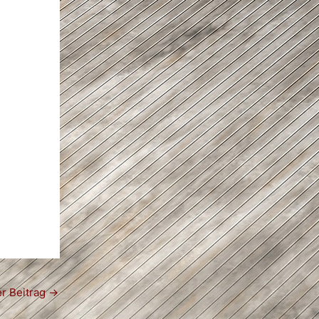
r Beitrag
→