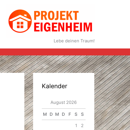
Lebe deinen Traum!
Kalender
August 2026
M
D
M
D
F
S
S
1
2