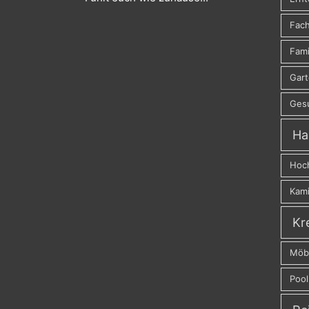
Fach
Fami
Gar
Ges
Ha
Hoc
Kam
Kr
Möb
Pool