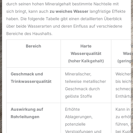
durch seinen hohen Mineralgehalt bestimmte Nachteile mit
sich bringt, kann auch
zu weiches Wasser
langfristige Effekte
haben. Die folgende Tabelle gibt einen detaillierten Überblick
über beide Wasserarten und deren Einfluss auf verschiedene
Bereiche des Haushalts.
Bereich
Harte
Wasserqualität
Wass
(hoher Kalkgehalt)
(gering
Geschmack und
Mineralischer,
Weicher,
Trinkwasserqualität
teilweise metallischer
bis leicht
Geschmack durch
schmecke
gelöste Stoffe
Enthärtu
Auswirkung auf
Erhöhte
Kann in s
Rohrleitungen
Ablagerungen,
zu erhöht
potenzielle
führen, 
Verstopfungen und
bei Kupf