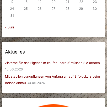
17
18
19
20
21
22
23
24
25
26
27
28
29
30
31
« Juni
Aktuelles
Zisterne für das Eigenheim kaufen: darauf müssen Sie achten
10.06.2026
Mit stabilen Jungpflanzen von Anfang an auf Erfolgskurs beim
Indoor-Anbau
30.05.2026