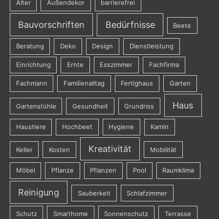
Alter
Außendekor
barrierefrei
Bauvorschriften
Bedürfnisse
Beete
Beratung
Deko
Design
Dienstleistung
Einrichtung
Ernte
Esszimmer
Fachfirma
Fachmann
Familienalltag
Fertighaus
Garten
Haus
Gartenstühle
Gesundheit
Grundriss
Haustiere
Hochbeet
Hygiene
Kamin
Kreativität
Keller
Kosten
Mobilität
Möbel
Pflanze
Pflanzen
Pool
Raumklima
Reinigung
Sauberkeit
Schlafzimmer
Schutz
Smarthome
Sonnenschutz
Terrasse