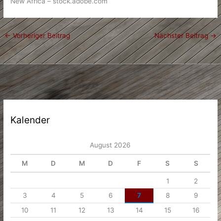
New Africa – stock.adobe.com
←
Vorheriger Beitrag
Nächster Beitrag
→
Kalender
August 2026
M
D
M
D
F
S
S
1
2
3
4
5
6
7
8
9
10
11
12
13
14
15
16