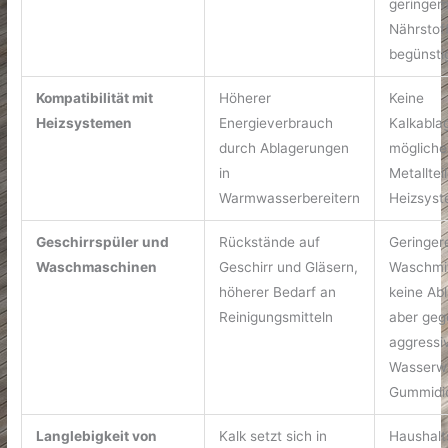
geringem
Nährstof
begünsti
Kompatibilität mit
Höherer
Keine
Heizsystemen
Energieverbrauch
Kalkabla
durch Ablagerungen
möglicher
in
Metallteil
Warmwasserbereitern
Heizsys
Geschirrspüler und
Rückstände auf
Geringer
Waschmaschinen
Geschirr und Gläsern,
Waschmit
höherer Bedarf an
keine Ab
Reinigungsmitteln
aber geg
aggressi
Wasserwi
Gummidi
Langlebigkeit von
Kalk setzt sich in
Haushalt