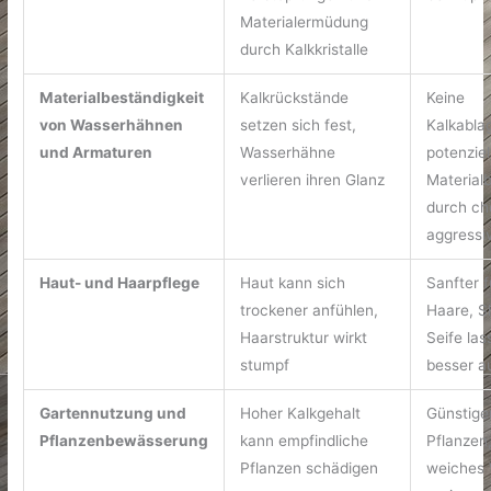
Materialermüdung
durch Kalkkristalle
Materialbeständigkeit
Kalkrückstände
Keine
von Wasserhähnen
setzen sich fest,
Kalkabla
und Armaturen
Wasserhähne
potenziel
verlieren ihren Glanz
Material
durch ch
aggressi
Haut- und Haarpflege
Haut kann sich
Sanfter 
trockener anfühlen,
Haare, 
Haarstruktur wirkt
Seife las
stumpf
besser a
Gartennutzung und
Hoher Kalkgehalt
Günstiger
Pflanzenbewässerung
kann empfindliche
Pflanzen
Pflanzen schädigen
weiches 