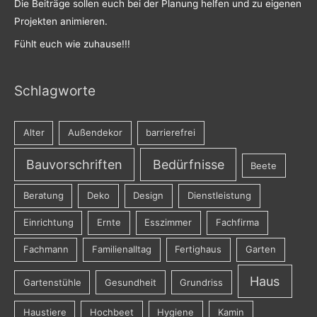
Die Beiträge sollen euch bei der Planung helfen und zu eigenen
Projekten animieren.
Fühlt euch wie zuhause!!!
Schlagworte
Alter
Außendekor
barrierefrei
Bauvorschriften
Bedürfnisse
Beete
Beratung
Deko
Design
Dienstleistung
Einrichtung
Ernte
Esszimmer
Fachfirma
Fachmann
Familienalltag
Fertighaus
Garten
Haus
Gartenstühle
Gesundheit
Grundriss
Haustiere
Hochbeet
Hygiene
Kamin