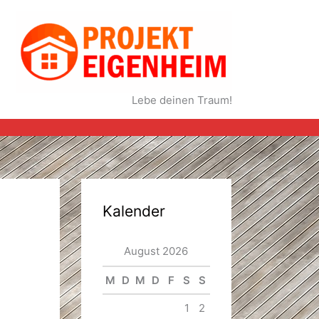
Lebe deinen Traum!
Kalender
August 2026
M
D
M
D
F
S
S
1
2