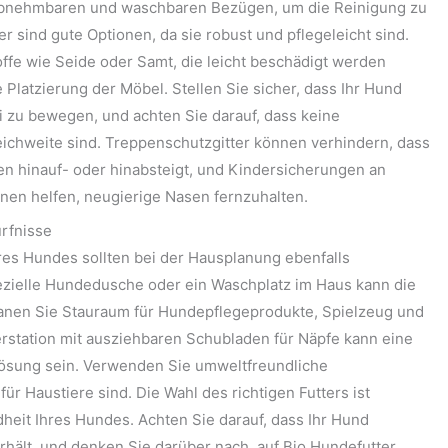
abnehmbaren und waschbaren Bezügen, um die Reinigung zu
r sind gute Optionen, da sie robust und pflegeleicht sind.
ffe wie Seide oder Samt, die leicht beschädigt werden
Platzierung der Möbel. Stellen Sie sicher, dass Ihr Hund
i zu bewegen, und achten Sie darauf, dass keine
ichweite sind. Treppenschutzgitter können verhindern, dass
en hinauf- oder hinabsteigt, und Kindersicherungen an
en helfen, neugierige Nasen fernzuhalten.
rfnisse
es Hundes sollten bei der Hausplanung ebenfalls
ezielle Hundedusche oder ein Waschplatz im Haus kann die
Planen Sie Stauraum für Hundepflegeprodukte, Spielzeug und
tterstation mit ausziehbaren Schubladen für Näpfe kann eine
Lösung sein. Verwenden Sie umweltfreundliche
ür Haustiere sind. Die Wahl des richtigen Futters ist
dheit Ihres Hundes. Achten Sie darauf, dass Ihr Hund
erhält, und denken Sie darüber nach, auf Bio Hundefutter