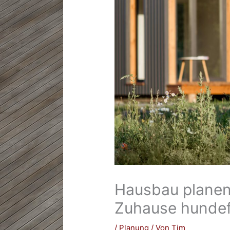
Hausbau planen:
Zuhause hundef
/
Planung
/ Von
Tim