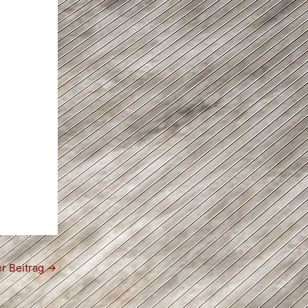
r Beitrag
→